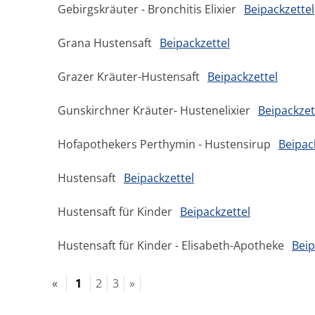
Gebirgskräuter - Bronchitis Elixier
Beipackzettel
Grana Hustensaft
Beipackzettel
Grazer Kräuter-Hustensaft
Beipackzettel
Gunskirchner Kräuter- Hustenelixier
Beipackzet
Hofapothekers Perthymin - Hustensirup
Beipac
Hustensaft
Beipackzettel
Hustensaft für Kinder
Beipackzettel
Hustensaft für Kinder - Elisabeth-Apotheke
Beip
«
1
2
3
»