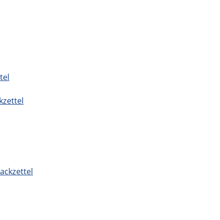
tel
kzettel
ackzettel