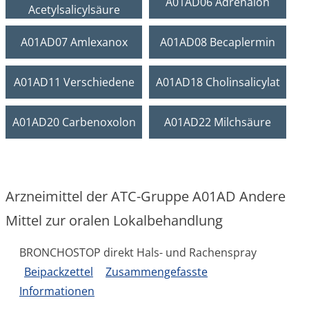
A01AD06 Adrenalon
Acetylsalicylsäure
A01AD07 Amlexanox
A01AD08 Becaplermin
A01AD11 Verschiedene
A01AD18 Cholinsalicylat
A01AD20 Carbenoxolon
A01AD22 Milchsäure
Arzneimittel der ATC-Gruppe A01AD Andere
Mittel zur oralen Lokalbehandlung
BRONCHOSTOP direkt Hals- und Rachenspray
Beipackzettel
Zusammengefasste
Informationen