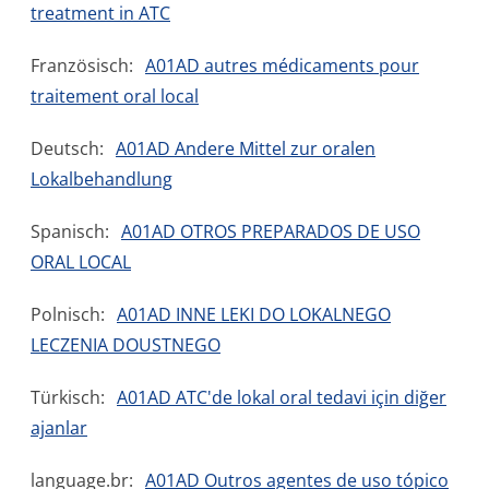
treatment in ATC
Französisch:
A01AD autres médicaments pour
traitement oral local
Deutsch:
A01AD Andere Mittel zur oralen
Lokalbehandlung
Spanisch:
A01AD OTROS PREPARADOS DE USO
ORAL LOCAL
Polnisch:
A01AD INNE LEKI DO LOKALNEGO
LECZENIA DOUSTNEGO
Türkisch:
A01AD ATC'de lokal oral tedavi için diğer
ajanlar
language.br:
A01AD Outros agentes de uso tópico