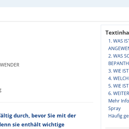
Textinha
1. WAS I
ANGEWE
2. WAS 
BEPANTH
NWENDER
3. WIE I
4. WELC
5. WIE I
g
6. WEITE
Mehr Inf
Spray
ltig durch, bevor Sie mit der
Häufig ge
enn sie enthält wichtige