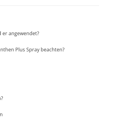
rd er angewendet?
anthen Plus Spray beachten?
n?
en