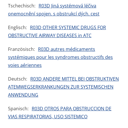
Tschechisch:
R03D Jiná systémová léčiva
onemocnění spojen. s obstrukcí dých. cest
Englisch:
R03D OTHER SYSTEMIC DRUGS FOR
OBSTRUCTIVE AIRWAY DISEASES in ATC
Französisch:
R03D autres médicaments
systémiques pour les syndromes obstructifs des
voies aériennes
Deutsch:
R03D ANDERE MITTEL BEI OBSTRUKTIVEN
ATEMWEGSERKRANKUNGEN ZUR SYSTEMISCHEN
ANWENDUNG
Spanisch:
R03D OTROS PARA OBSTRUCCION DE
VIAS RESPIRATORIAS, USO SISTEMICO