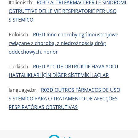
Italienisch:
R03D ALTRI FARMACI PER LE SINDROMI
OSTRUTTIVE DELLE VIE RESPIRATORIE PER USO
SISTEMICO
Polnisch:
R03D Inne choroby ogólnoustrojowe
związane z chorobą. z niedrożnością dróg
oddechowych. honor
Türkisch:
R03D ATC'DE OBTRÜKTİF HAVA YOLU
HASTALIKLARI İÇİN DİĞER SİSTEMİK İLAÇLAR
language.br:
R03D OUTROS FÁRMACOS DE USO
SISTÉMICO PARA O TRATAMENTO DE AFECÇÕES
RESPIRATÓRIAS OBSTRUTIVAS