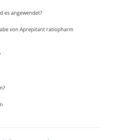
ird es angewendet?
Gabe von Aprepitant ratiopharm
?
en?
en