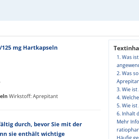
g/125 mg Hartkapseln
Textinha
1. Was is
angewen
2. Was so
Aprepita
r
3. Wie is
eln
Wirkstoff: Aprepitant
4. Welch
5. Wie is
6. Inhalt
Mehr Inf
ltig durch, bevor Sie mit der
ratiopha
nn sie enthält wichtige
Häufig ge