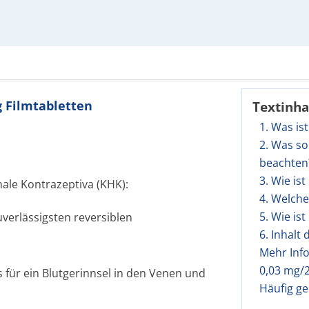
g Filmtabletten
Textinha
1. Was is
2. Was so
beachten
3. Wie is
ale Kontrazeptiva (KHK):
4. Welch
5. Wie is
verlässigsten reversiblen
6. Inhalt
Mehr Inf
0,03 mg/2
s für ein Blutgerinnsel in den Venen und
Häufig ge