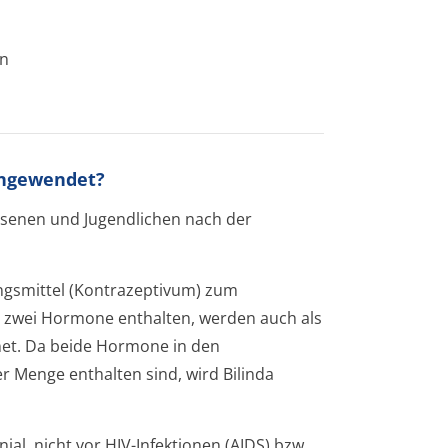
en
 angewendet?
hsenen und Jugendlichen nach der
ungsmittel (Kontrazeptivum) zum
al zwei Hormone enthalten, werden auch als
net. Da beide Hormone in den
er Menge enthalten sind, wird Bilinda
al, nicht vor HIV-Infektionen (AIDS) bzw.