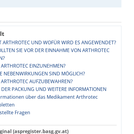
lt
IST ARTHROTEC UND WOFÜR WIRD ES ANGEWENDET?
OLLTEN SIE VOR DER EINNAHME VON ARTHROTEC
N?
ST ARTHROTEC EINZUNEHMEN?
HE NEBENWIRKUNGEN SIND MÖGLICH?
ST ARTHROTEC AUFZUBEWAHREN?
LT DER PACKUNG UND WEITERE INFORMATIONEN
ormationen über das Medikament Arthrotec
bletten
stellte Fragen
ginal (aspregister.basg.gv.at)