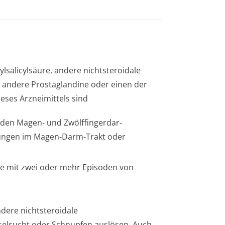
ylsalicylsäure, andere nichtsteroidale
andere Prostaglandine oder einen der
ieses Arzneimittels sind
den Magen- und Zwölffingerdar­
ungen im Magen-Darm-Trakt oder
hte mit zwei oder mehr Episoden von
ndere nichtsteroidale
lsucht oder Schnupfen auslösen. Auch