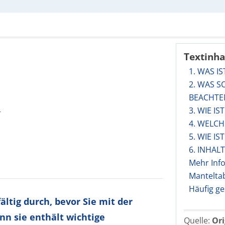
Textinha
1. WAS 
2. WAS S
BEACHTE
3. WIE I
r
4. WELC
5. WIE I
6. INHA
Mehr Inf
Mantelta
Häufig ge
ltig durch, bevor Sie mit der
nn sie enthält wichtige
Quelle:
Ori