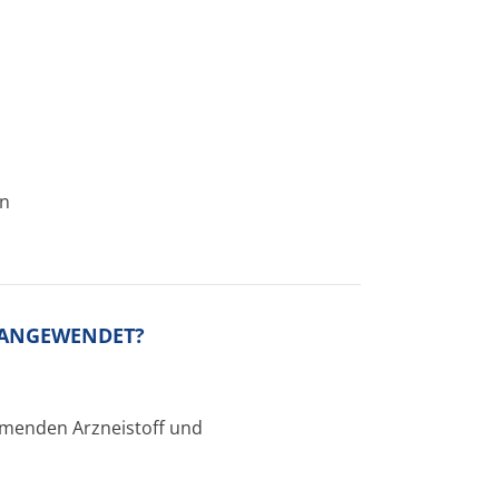
en
S ANGEWENDET?
­menden Arzneistoff und