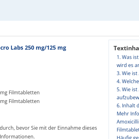
icro Labs 250 mg/125 mg
Textinha
1. Was is
wird es 
3. Wie is
4. Welch
5. Wie is
 mg Filmtabletten
aufzubew
 mg Filmtabletten
6. Inhalt
Mehr Inf
Amoxicill
 durch, bevor Sie mit der Einnahme dieses
Filmtable
 Informationen.
Häufig ge