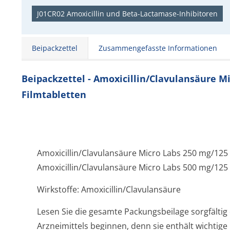
J01CR02 Amoxicillin und Beta-Lactamase-Inhibitoren
Beipackzettel
Zusammengefasste Informationen
Beipackzettel - Amoxicillin/Clavulansäure M
Filmtabletten
Amoxicillin/Clavulansäure Micro Labs 250 mg/125
Amoxicillin/Clavulansäure Micro Labs 500 mg/125
Wirkstoffe: Amoxicillin/Cla­vulansäure
Lesen Sie die gesamte Packungsbeilage sorgfältig
Arzneimittels beginnen, denn sie enthält wichtige