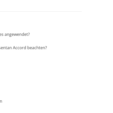
 es angewendet?
isentan Accord beachten?
en