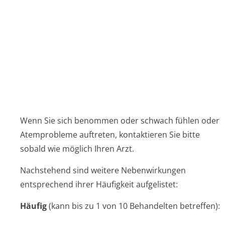
Müdigkeit*, Schwächegefühl (bei Patienten mit
Herzinsuffizienz), Schwindel*, Kopfschmerzen*
Kälte- oder Taubheitsgefühl in Händen oder Füßen
niedriger Blutdruck
Magen- oder Darmbeschwerden, z. B. Übelkeit,
Erbrechen, Durchfall oder Verstopfung
* Diese Symptome treten insbesondere zu
Beginn der Behandlung auf. Sie sind in der
Regel mild und verschwinden normalerweise
innerhalb von 1 bis 2 Wochen nach Beginn der
Behandlung.
Gelegentlich
(kann bis zu 1 von 100 Behandelten
betreffen):