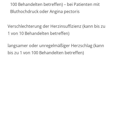
100 Behandelten betreffen) – bei Patienten mit
Bluthochdruck oder Angina pectoris
Verschlechterung der Herzinsuffizienz (kann bis zu
1 von 10 Behandelten betreffen)
langsamer oder unregelmäßiger Herzschlag (kann
bis zu 1 von 100 Behandelten betreffen)
Wenn Sie sich benommen oder schwach fühlen oder
Atemprobleme auftreten, kontaktieren Sie bitte
sobald wie möglich Ihren Arzt.
Nachstehend sind weitere Nebenwirkungen
entsprechend ihrer Häufigkeit aufgelistet:
Häufig
(kann bis zu 1 von 10 Behandelten betreffen):