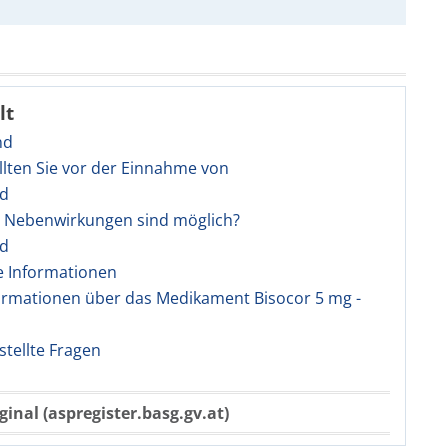
lt
nd
llten Sie vor der Einnahme von
nd
e Nebenwirkungen sind möglich?
nd
e Informationen
ormationen über das Medikament Bisocor 5 mg -
stellte Fragen
ginal (aspregister.basg.gv.at)