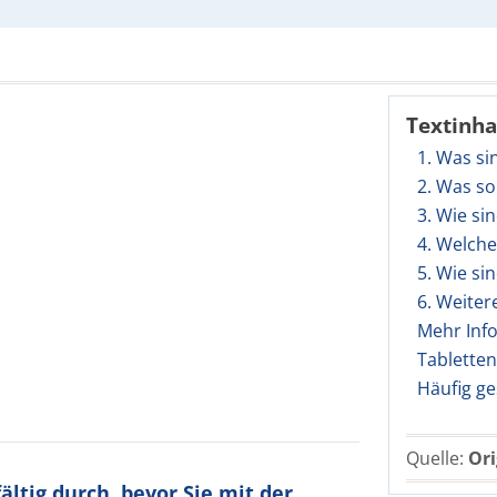
Textinha
1. Was si
2. Was so
3. Wie si
4. Welch
5. Wie si
6. Weiter
Mehr Inf
Tabletten
Häufig ge
Quelle:
Ori
ltig durch, bevor Sie mit der