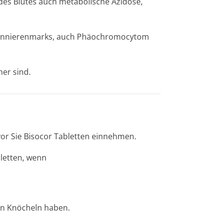
des Blutes auch metabolische Azidose,
ennierenmarks, auch Phäochromocytom
her sind.
vor Sie
Bisocor Tabletten
einnehmen.
letten,
wenn
en Knöcheln haben.