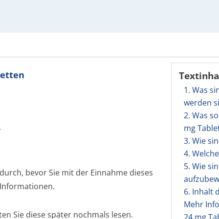
letten
Textinha
1. Was si
werden s
2. Was so
mg Table
r
3. Wie si
4. Welch
5. Wie si
 durch, bevor Sie mit der Einnahme dieses
aufzubew
 Informationen.
6. Inhalt
Mehr Inf
ten Sie diese später nochmals lesen.
24 mg Ta