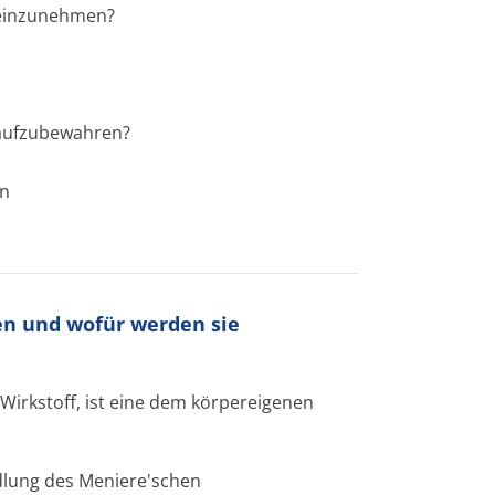
n einzunehmen?
 aufzubewahren?
en
en und wofür werden sie
 Wirkstoff, ist eine dem körpereigenen
dlung des Meniere'schen