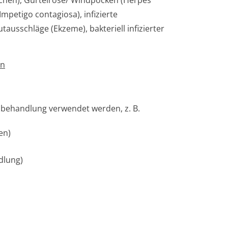
äschen), Gürtelrose/ Windpocken (Herpes
Impetigo contagiosa), infizierte
tausschläge (Ekzeme), bakteriell infizierter
en
hbehandlung verwendet werden, z. B.
en)
dlung)