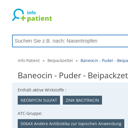
Info Patient
»
Beipackzettel
»
Baneocin - Puder - Bei
Baneocin - Puder - Beipackz
Enthält aktive Wirkstoffe :
NEOMYCIN SULFAT
ZINK BACITRACIN
ATC-Gruppe:
D06AX Andere Antibiotika zur topischen Anwendung