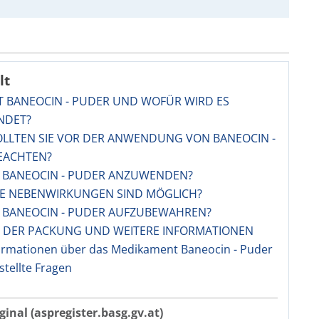
lt
ST BANEOCIN - PUDER UND WOFÜR WIRD ES
NDET?
OLLTEN SIE VOR DER ANWENDUNG VON BANEOCIN -
EACHTEN?
ST BANEOCIN - PUDER ANZUWENDEN?
HE NEBENWIRKUNGEN SIND MÖGLICH?
ST BANEOCIN - PUDER AUFZUBEWAHREN?
LT DER PACKUNG UND WEITERE INFORMATIONEN
ormationen über das Medikament Baneocin - Puder
stellte Fragen
ginal (aspregister.basg.gv.at)