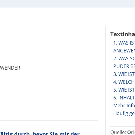
Textinha
1. WAS I
ANGEWE
2. WAS S
PUDER B
NWENDER
3. WIE I
4. WELC
5. WIE I
6. INHA
Mehr Inf
Häufig ge
Quelle:
Ori
ltig durch, bevor Sie mit der