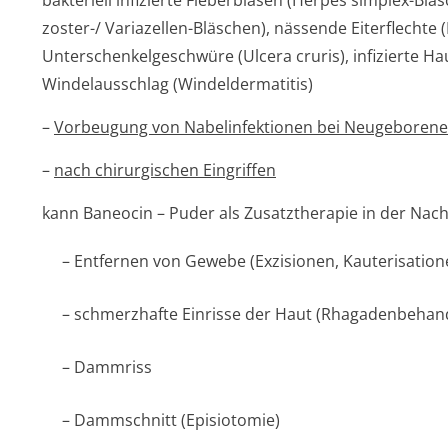
bakteriell infizierte Fieberblasen (Herpes simplex-Bl
zoster-/ Variazellen-Bläschen), nässende Eiterflechte (
Unterschenkel­geschwüre (Ulcera cruris), infizierte Hau
Windelausschlag (Windeldermatitis)
–
Vorbeugung von Nabelinfektionen bei Neugeboren
–
nach chirurgischen Eingriffen
kann Baneocin – Puder als Zusatztherapie in der Nac
– Entfernen von Gewebe (Exzisionen, Kauterisation
– schmerzhafte Einrisse der Haut (Rhagadenbehan­
– Dammriss
– Dammschnitt (Episiotomie)