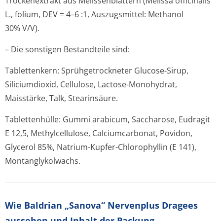
Trockenextrakt aus Melissenblättern (
Melissa officinalis
L., folium, DEV = 4–6 :1, Auszugsmittel: Methanol
30% V/V).
– Die sonstigen Bestandteile sind:
Tablettenkern: Sprühgetrockneter Glucose-Sirup,
Siliciumdioxid, Cellulose, Lactose-Monohydrat,
Maisstärke, Talk, Stearinsäure.
Tablettenhülle: Gummi arabicum, Saccharose, Eudragit
E 12,5, Methylcellulose, Calciumcarbonat, Povidon,
Glycerol 85%, Natrium-Kupfer-Chlorophyllin (E 141),
Montanglykolwachs.
Wie
Baldrian „Sanova“ Nervenplus Dragees
aussehen und Inhalt der Packung