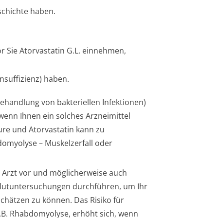
chichte ha­ben.
r Sie Atorvastatin G.L. einnehmen,
suffizienz) ha­ben.
Behandlung von bakteriellen Infektionen)
nn Ihnen ein solches Arzneimittel
ure und Atorvastatin kann zu
myolyse – Muskelzerfall oder
hr Arzt vor und möglicherweise auch
Blutuntersuchungen durchführen, um Ihr
chätzen zu können. Das Risiko für
z.B. Rhabdomyolyse, erhöht sich, wenn