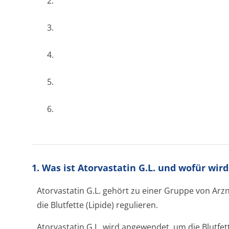
2.
3.
4.
5.
6.
1. Was ist Atorvastatin G.L. und wofür wi
Atorvastatin G.L. gehört zu einer Gruppe von Arzn
die Blutfette (Lipide) regulieren.
Atorvastatin G.L. wird angewendet, um die Blutfett