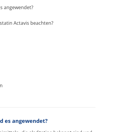
 es angewendet?
statin Actavis beachten?
en
ird es angewendet?