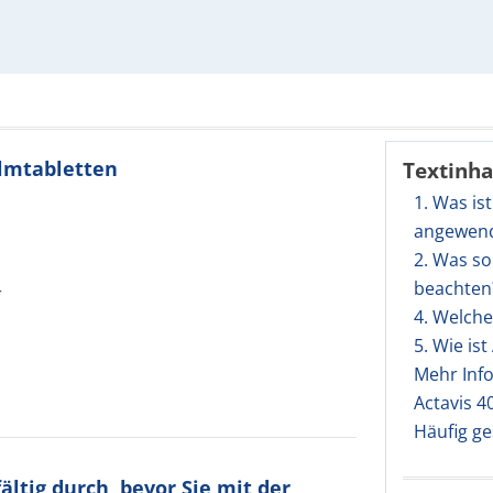
ilmtabletten
Textinha
1. Was is
angewen
2. Was so
beachten
r
4. Welch
5. Wie is
Mehr Inf
Actavis 4
Häufig ge
ltig durch, bevor Sie mit der