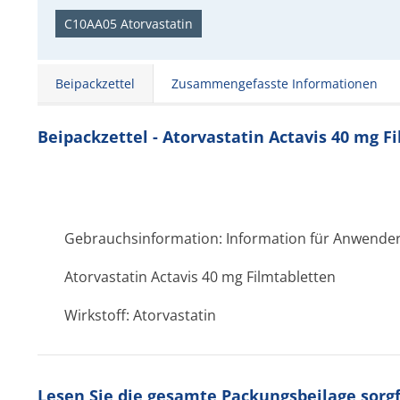
C10AA05 Atorvastatin
Beipackzettel
Zusammengefasste Informationen
Beipackzettel - Atorvastatin Actavis 40 mg F
Gebrauchsinformation: Information für Anwende
Atorvastatin Actavis 40 mg Filmtabletten
Wirkstoff: Atorvastatin
Lesen Sie die gesamte Packungsbeilage sorgfä