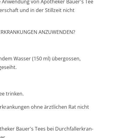
ie Anwendung von Apotheker Bauer's Tee
chaft und in der Stillzeit nicht
ALLERKRANKUNGEN ANZUWENDEN?
dendem Wasser (150 ml) übergossen,
eseiht.
ee trinken.
kran­kungen ohne ärztlichen Rat nicht
eker Bauer's Tees bei Durchfallerkran­
er.