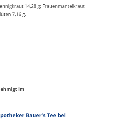
mennigkraut 14,28 g; Frauenmantelkraut
üten 7,16 g.
nehmigt im
otheker Bauer's Tee bei