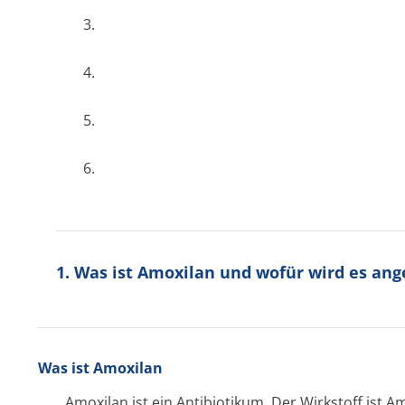
3.
4.
5.
6.
1. Was ist Amoxilan und wofür wird es an
Was ist Amoxilan
Amoxilan ist ein Antibiotikum. Der Wirkstoff ist A