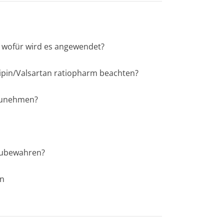
d wofür wird es angewendet?
dipin/Valsartan ratiopharm beachten?
nzunehmen?
fzubewahren?
en