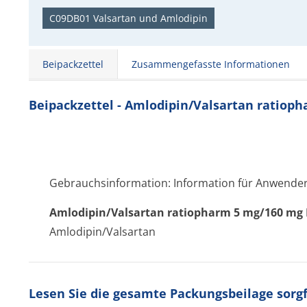
C09DB01 Valsartan und Amlodipin
Beipackzettel
Zusammengefasste Informationen
Beipackzettel - Amlodipin/Valsartan ratiop
Gebrauchsinformation: Information für Anwende
Amlodipin/Val­sartan ratiopharm 5 mg/160 mg 
Amlodipin/Valsartan
Lesen Sie die gesamte Packungsbeilage sorgfä