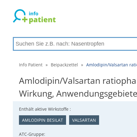
Info Patient
»
Beipackzettel
»
Amlodipin/Valsartan rat
Amlodipin/Valsartan ratiopha
Wirkung, Anwendungsgebiet
Enthält aktive Wirkstoffe :
AMLODIPIN BESILAT
VALSARTAN
ATC-Gruppe: