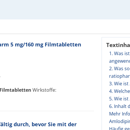
harm 5 mg/160 mg Filmtabletten
Textinha
1. Was is
angewen
2. Was so
ratiopha
r
3. Wie is
Filmtabletten
Wirkstoffe:
4. Welch
5. Wie is
6. Inhalt
Mehr Inf
Amlodipi
ltig durch, bevor Sie mit der
Häufig ge