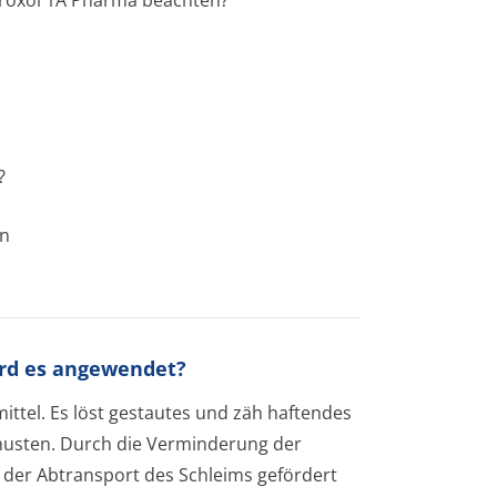
broxol 1A Pharma beachten?
?
en
ird es angewendet?
ttel. Es löst gestautes und zäh haftendes
bhusten. Durch die Verminderung der
l der Abtransport des Schleims gefördert