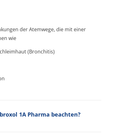
nkungen der Atemwege, die mit einer
hen wie
hle­imhaut (Bronchitis)
on
mbroxol 1A Pharma beachten?