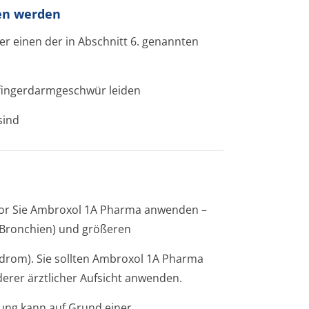
en werden
er einen der in Abschnitt 6. genannten
ingerdar­mgeschwür lei­den
sind
evor Sie Ambroxol 1A Pharma anwenden –
 Bronchien) und größeren
ndrom). Sie sollten Ambroxol 1A Pharma
erer ärztlicher Aufsicht anwenden.
rung kann auf Grund einer