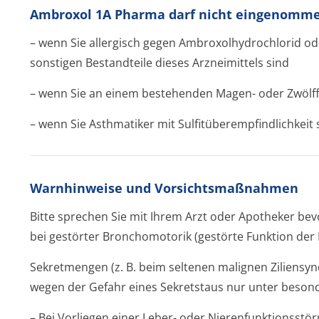
Ambroxol 1A Pharma darf nicht eingenomm
– wenn Sie allergisch gegen Ambroxolhydrochlo­rid od
sonstigen Bestandteile dieses Arzneimittels sind
– wenn Sie an einem bestehenden Magen- oder Zwölff
– wenn Sie Asthmatiker mit Sulfitüberempfin­dlichkeit 
Warnhinweise und Vorsichtsmaßnahmen
Bitte sprechen Sie mit Ihrem Arzt oder Apotheker b
bei gestörter Bronchomotorik (gestörte Funktion der
Sekretmengen (z. B. beim seltenen malignen Ziliensy
wegen der Gefahr eines Sekretstaus nur unter besond
– Bei Vorliegen einer Leber- oder Nierenfunktion­sstö