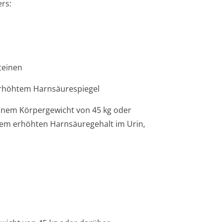
rs:
teinen
 erhöhtem Harnsäurespiegel
einem Körpergewicht von 45 kg oder
em erhöhten Harnsäuregehalt im Urin,