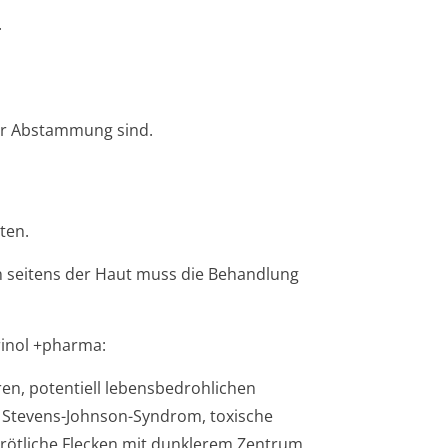
.
her Abstammung sind.
ten.
en seitens der Haut muss die Behandlung
rinol +pharma:
en, potentiell lebensbedrohlichen
 Stevens-Johnson-Syndrom, toxische
s rötliche Flecken mit dunklerem Zentrum