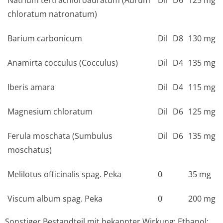
Natrium tertrachloroauratum (Aurum
Dil
D6
125 mg
chloratum natronatum)
Barium carbonicum
Dil
D8
130 mg
Anamirta cocculus (Cocculus)
Dil
D4
135 mg
Iberis amara
Dil
D4
115 mg
Magnesium chloratum
Dil
D6
125 mg
Ferula moschata (Sumbulus
Dil
D6
135 mg
moschatus)
Melilotus officinalis spag. Peka
0
35 mg
Viscum album spag. Peka
0
200 mg
Sonstiger Bestandteil mit bekannter Wirkung: Ethanol;