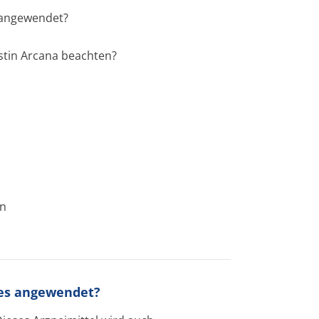
s angewendet?
istin Arcana beachten?
en
 es angewendet?