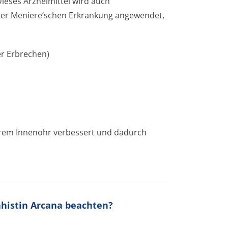
Dieses Arzneimittel wird auch
der Meniere’schen Erkrankung angewendet,
er Erbrechen)
 Ihrem Innenohr verbessert und dadurch
ahistin Arcana beachten?