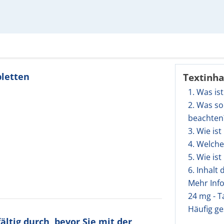
bletten
Textinha
1. Was is
2. Was so
beachten
3. Wie is
4. Welch
5. Wie is
6. Inhalt
Mehr Inf
24 mg - T
Häufig ge
ltig durch, bevor Sie mit der