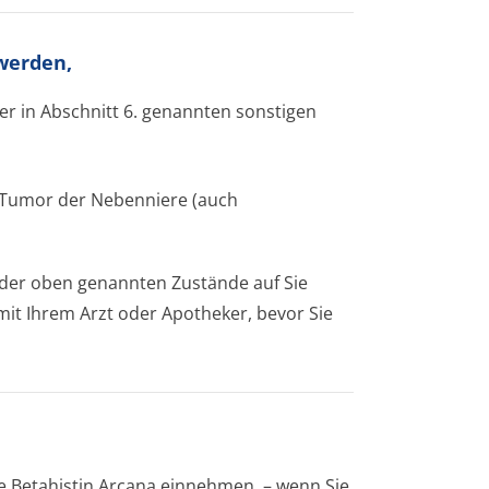
werden,
der in Abschnitt 6. genannten sonstigen
en Tumor der Nebenniere (auch
r der oben genannten Zustände auf Sie
e mit Ihrem Arzt oder Apotheker, bevor Sie
e Betahistin Arcana einnehmen, – wenn Sie