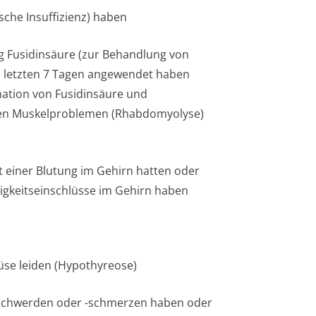
che Insuffizienz) haben
ng Fusidinsäure (zur Behandlung von
en letzten 7 Tagen angewendet haben
ination von Fusidinsäure und
den Muskelproblemen (Rhabdomyolyse)
it einer Blutung im Gehirn hatten oder
gkeitse­inschlüsse im Gehirn haben
rüse leiden (Hypothyreose)
eschwerden oder -schmerzen haben oder