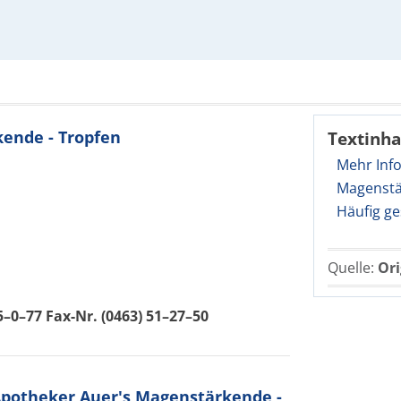
kende - Tropfen
Textinha
Mehr Inf
Magenstä
Häufig ge
Quelle:
Ori
55–0–77 Fax-Nr. (0463) 51–27–50
potheker Auer's Magenstärkende -