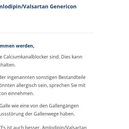
Amlodipin/Valsartan Genericon
nommen werden,
e Calciumkanalblocker sind. Dies kann
halten.
 der ingenannten sonstigen Bestandteile
önnten allergisch sein, sprechen Sie mit
icon einnehmen.
Galle wie eine von den Gallengängen
flussstörung der Gallenwege haben.
Es ist auch besser, Amlodipin/Valsartan