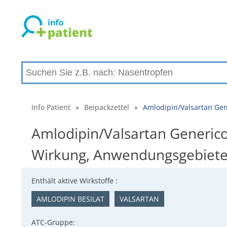
Info Patient
»
Beipackzettel
»
Amlodipin/Valsartan Gen
Amlodipin/Valsartan Generico
Wirkung, Anwendungsgebiet
Enthält aktive Wirkstoffe :
AMLODIPIN BESILAT
VALSARTAN
ATC-Gruppe: