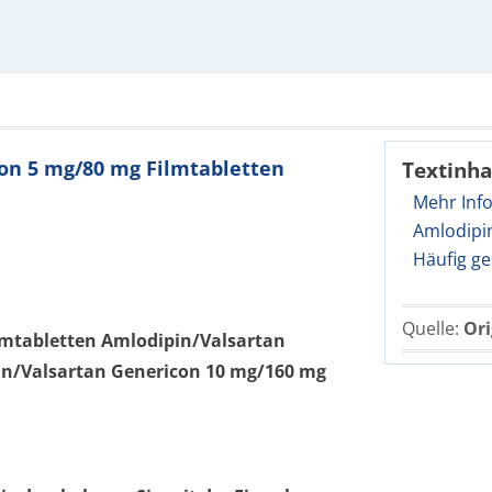
con 5 mg/80 mg Filmtabletten
Textinha
Mehr Inf
Amlodipi
Häufig ge
Quelle:
Ori
lmtabletten Amlodipin/Valsartan
in/Valsartan Genericon 10 mg/160 mg