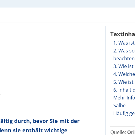
Textinha
1. Was i
2. Was s
beachten
3. Wie i
4. Welch
5. Wie i
6. Inhalt
3
Mehr Inf
Salbe
Häufig ge
ltig durch, bevor Sie mit der
enn sie enthält wichtige
Quelle:
Ori