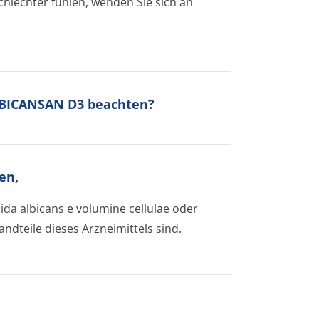
chlechter fühlen, wenden Sie sich an
ALBICANSAN D3 beachten?
en,
ida albicans e volumine cellulae oder
ndteile dieses Arzneimittels sind.