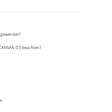
angewendet?
BICANSAN D3 beachten?
en