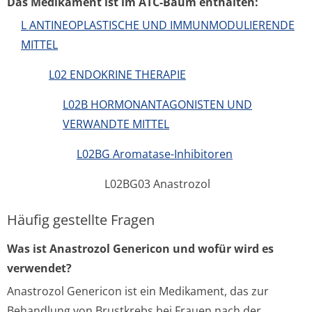
Das Medikament ist im ATC-Baum enthalten:
L ANTINEOPLASTISCHE UND IMMUNMODULIERENDE
MITTEL
L02 ENDOKRINE THERAPIE
L02B HORMONANTAGONISTEN UND
VERWANDTE MITTEL
L02BG Aromatase-Inhibitoren
L02BG03 Anastrozol
Häufig gestellte Fragen
Was ist Anastrozol Genericon und wofür wird es
verwendet?
Anastrozol Genericon ist ein Medikament, das zur
Behandlung von Brustkrebs bei Frauen nach der