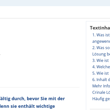
Textinha
1. Was is
angewen
2. Was so
Lösung b
r
3. Wie is
4. Welch
5. Wie is
6. Inhalt
Mehr Inf
Crinale L
ltig durch, bevor Sie mit der
Häufig ge
enn sie enthält wichtige