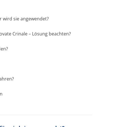
ür wird sie angewendet?
ovate Crinale – Lösung beachten?
den?
wahren?
en