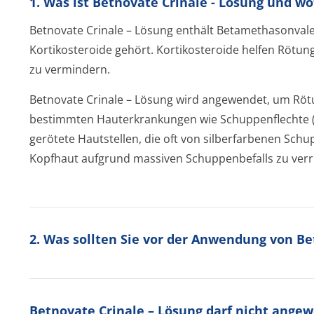
1. Was ist Betnovate Crinale - Lösung und w
Betnovate Crinale – Lösung enthält Betamethasonva­le
Kortikosteroide gehört. Kortikosteroide helfen Rötu
zu vermindern.
Betnovate Crinale – Lösung wird angewendet, um Röt
bestimmten Hauterkrankungen wie Schuppenflechte (P
gerötete Hautstellen, die oft von silberfarbenen Sch
Kopfhaut aufgrund massiven Schuppenbefalls zu verr
2. Was sollten Sie vor der Anwendung von Be
Betnovate Crinale – Lösung darf nicht ange