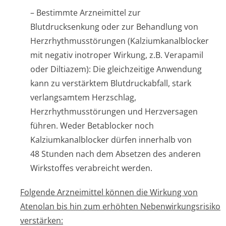
– Bestimmte Arzneimittel zur
Blutdrucksenkung oder zur Behandlung von
Herzrhythmusstörun­gen (Kalziumkanal­blocker
mit negativ inotroper Wirkung, z.B. Verapamil
oder Diltiazem): Die gleichzeitige Anwendung
kann zu verstärktem Blutdruckabfall, stark
verlangsamtem Herzschlag,
Herzrhythmusstörun­gen und Herzversagen
führen. Weder Betablocker noch
Kalziumkanalblocker dürfen innerhalb von
48 Stunden nach dem Absetzen des anderen
Wirkstoffes verabreicht werden.
Folgende Arzneimittel können die Wirkung von
Atenolan bis hin zum erhöhten Nebenwirkungsrisiko
verstärken: