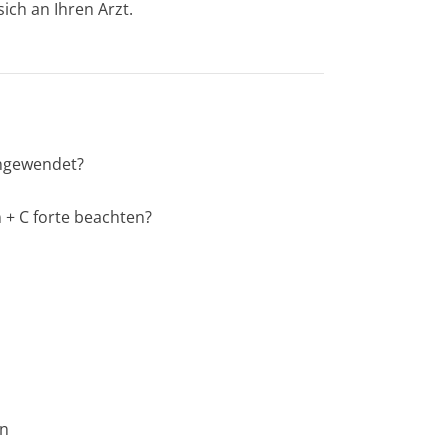
ich an Ihren Arzt.
ngewendet?
 + C forte
beachten?
en