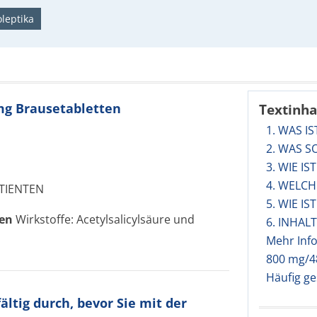
leptika
 mg Brausetabletten
Textinha
1. WAS IS
2. WAS S
3. WIE I
4. WELC
TIENTEN
5. WIE IST
ten
Wirkstoffe: Acetylsalicylsäure und
6. INHA
Mehr Info
800 mg/4
Häufig ge
ltig durch, bevor Sie mit der