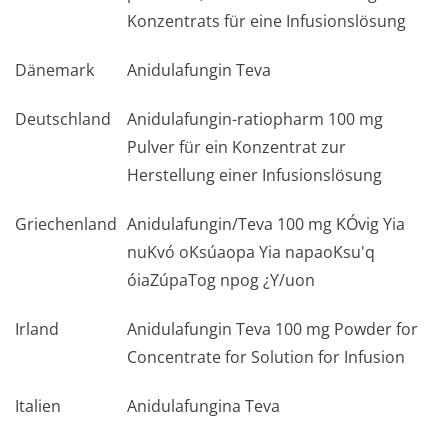
Konzentrats für eine Infusionslösung
Dänemark
Anidulafungin Teva
Deutschland
Anidulafungin-ratiopharm 100 mg
Pulver für ein Konzentrat zur
Herstellung einer Infusionslösung
Griechenland
Anidulafungin/Teva 100 mg KÓvig Yia
nuKvó oKsúaopa Yia napaoKsu'q
óiaZúpaTog npog ¿Y/uon
Irland
Anidulafungin Teva 100 mg Powder for
Concentrate for Solution for Infusion
Italien
Anidulafungina Teva