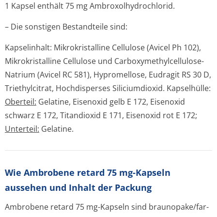
1 Kapsel enthält 75 mg Ambroxolhydrochlo­rid.
– Die sonstigen Bestandteile sind:
Kapselinhalt:
Mikrokristalline Cellulose (Avicel Ph 102),
Mikrokristalline Cellulose und Carboxymethyl­cellulose-
Natrium (Avicel RC 581), Hypromellose, Eudragit RS 30 D,
Triethylcitrat, Hochdisperses Siliciumdioxid.
Kapselhülle:
Oberteil:
Gelatine, Eisenoxid gelb E 172, Eisenoxid
schwarz E 172, Titandioxid E 171, Eisenoxid rot E 172
;
Unterteil:
Gelatine.
Wie Ambrobene retard 75 mg-Kapseln
aussehen und Inhalt der Packung
Ambrobene retard 75 mg-Kapseln sind braunopake/far­