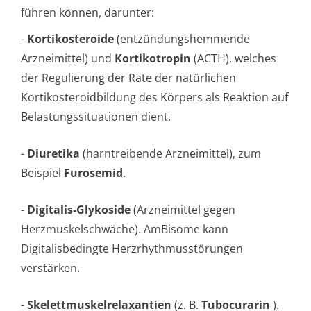
führen können, darunter:
-
Kortikosteroide
(entzündungshem­mende
Arzneimittel) und
Kortikotropin
(ACTH), welches
der Regulierung der Rate der natürlichen
Kortikosteroid­bildung des Körpers als Reaktion auf
Belastungssitu­ationen dient.
-
Diuretika
(harntreibende Arzneimittel), zum
Beispiel
Furosemid
.
-
Digitalis-Glykoside
(Arzneimittel gegen
Herzmuskelschwäche). AmBisome kann
Digitalisbedingte Herzrhythmusstörun­gen
verstärken.
-
Skelettmuskel­relaxantien
(z. B.
Tubocurarin
).