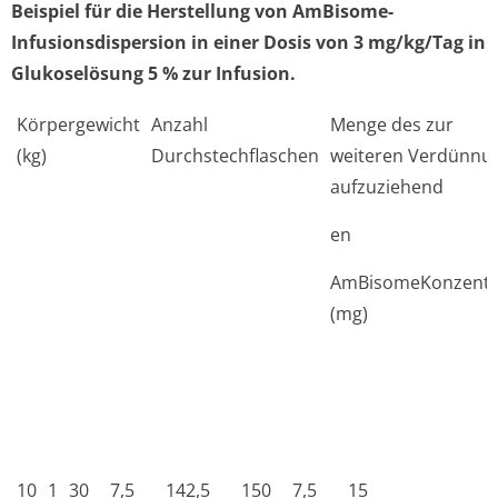
Beispiel für die Herstellung von AmBisome-
Infusionsdispersion in einer Dosis von 3 mg/kg/Tag in
Glukoselösung 5 % zur Infusion.
Körpergewicht
Anzahl
Menge des zur
(kg)
Durchstechflaschen
weiteren Verdünnu
aufzuziehend
en
AmBisomeKonzentr
(mg)
10
1
30
7,5
142,5
150
7,5
15