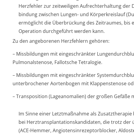
Herzfehler zur zeitweiligen Aufrechterhaltung der 
bindung zwischen Lungen- und Körperkreislauf (Duct
ermöglicht die Überbrückung des Zeitraumes, bis 
Operation durchgeführt werden kann.
Zu den angeborenen Herzfehlern gehören:
– Missbildungen mit eingeschränkter Lungendurchblu
Pulmonalstenose, Fallotsche Tetralogie.
– Missbildungen mit eingeschränkter Systemdurchblu
unterbrochener Aortenbogen mit Klappenstenose oder
– Transposition (Lageanomalien) der großen Gefäße m
Im Sinne einer Letztmaßnahme als Zusatztherapie
bei Herztransplan­tationskandida­ten, die trotz d
(ACE-Hemmer, Angiotensinre­zeptorblocker, Aldost