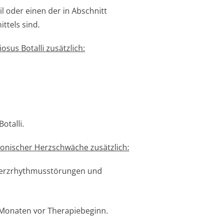
il oder einen der in Abschnitt
ttels sind.
sus Botalli zusätzlich:
otalli.
ronischer Herzschwäche zusätzlich:
Herzrhythmusstörun­gen und
6 Monaten vor Therapiebeginn.