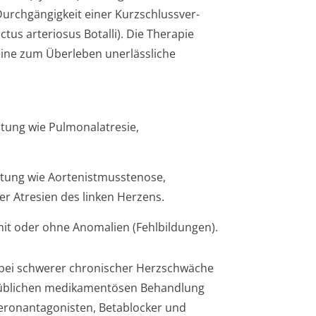
Durchgängigkeit einer Kurzschlussver­
us arteriosus Botalli). Die Therapie
eine zum Überleben unerlässliche
tung wie Pulmonalatresie,
tung wie Aortenistmusste­nose,
 Atresien des linken Herzens.
it oder ohne Anomalien (Fehlbildungen).
 bei schwerer chronischer Herzschwäche
er üblichen medikamentösen Behandlung
eronanta­gonisten, Betablocker und