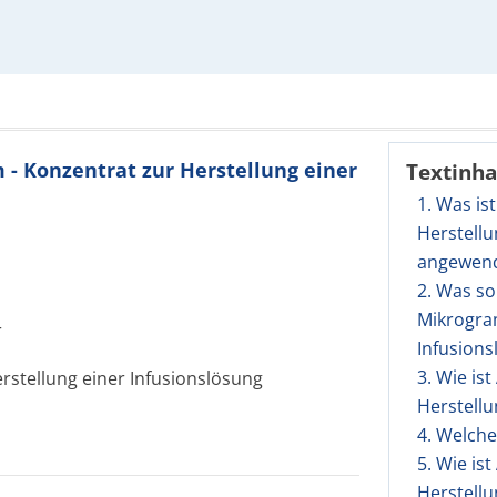
 - Konzentrat zur Herstellung einer
Textinha
1. Was is
Herstellu
angewen
2. Was so
Mikrogram
r
Infusion
3. Wie is
rstellung einer Infusionslösung
Herstell
4. Welch
5. Wie is
Herstellu