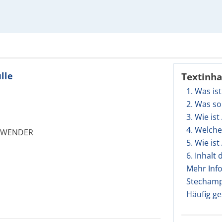
lle
Textinha
1. Was is
2. Was so
3. Wie is
4. Welch
NWENDER
5. Wie is
6. Inhalt
Mehr Inf
Stechamp
Häufig ge