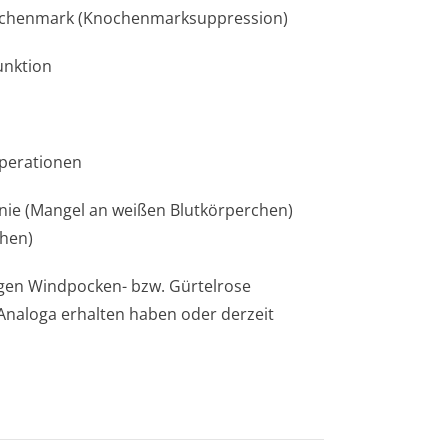
nochenmark (Knochenmarksup­pression)
unktion
perationen
enie (Mangel an weißen Blutkörperchen)
chen)
egen Windpocken- bzw. Gürtelrose
 Analoga erhalten haben oder derzeit