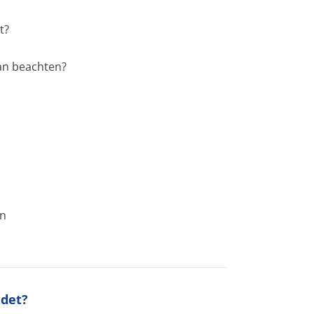
t?
xan beachten?
en
ndet?