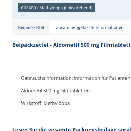
C02AB01 Methyldopa (linksdrehend)
Beipackzettel
Zusammengefasste Informationen
Beipackzettel - Aldometil 500 mg Filmtablet
Gebrauchsinformation: Information für Patienten
Aldometil 500 mg Filmtabletten
Wirkstoff: Methyldopa
Lesen Sie die gesamte Packungsbeilage sorgfä