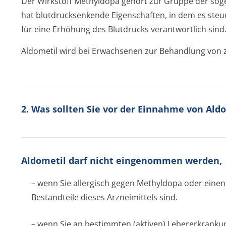
Der Wirkstoff Methyldopa gehört zur Gruppe der sog
hat blutdrucksenkende Eigenschaften, in dem es steue
für eine Erhöhung des Blutdrucks verantwortlich sin­d
Aldometil wird bei Erwachsenen zur Behandlung von 
2. Was sollten Sie vor der Einnahme von Ald
Aldometil darf nicht eingenommen werden,
– wenn Sie allergisch gegen Methyldopa oder einen
Bestandteile dieses Arzneimittels sind.
– wenn Sie an bestimmten (aktiven) Lebererkrankung