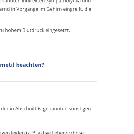
enannten indirekten Sympatholytika und
rnd in Vorgänge im Gehirn eingreift, die
.
zu hohem Blutdruck eingesetzt.
ometil beachten?
 der in Abschnitt 6. genannten sonstigen
en leiden (z. B. aktive Leberzirrhose