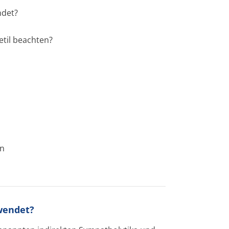
ndet?
etil beachten?
en
ewendet?