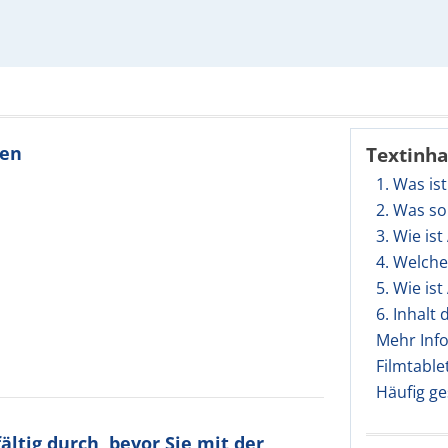
ten
Textinha
1. Was is
2. Was so
3. Wie is
4. Welch
5. Wie is
6. Inhalt
Mehr Inf
Filmtable
Häufig ge
ltig durch, bevor Sie mit der