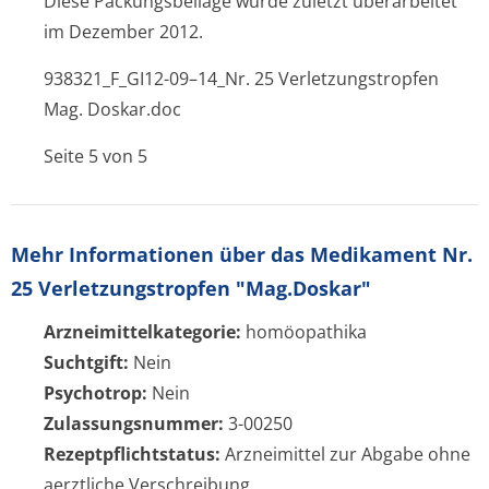
Diese Packungsbeilage wurde zuletzt überarbeitet
im Dezember 2012.
938321_F_GI
12
-09–14_Nr. 25 Verletzungstrop­fen
Mag. Doskar.doc
Seite 5 von 5
Mehr Informationen über das Medikament Nr.
25 Verletzungstropfen "Mag.Doskar"
Arzneimittelkategorie:
homöopathika
Suchtgift:
Nein
Psychotrop:
Nein
Zulassungsnummer:
3-00250
Rezeptpflichtstatus:
Arzneimittel zur Abgabe ohne
aerztliche Verschreibung