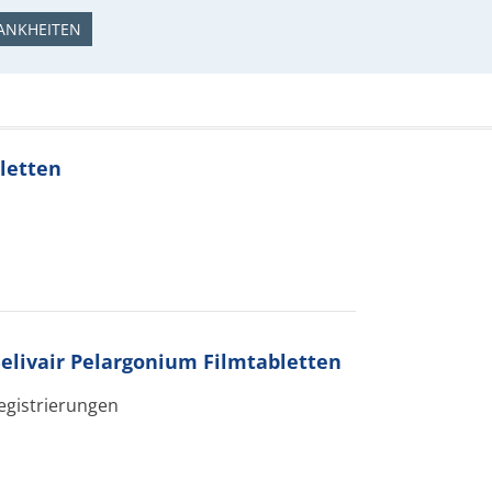
ANKHEITEN
bletten
livair Pelargonium Filmtabletten
registrierungen