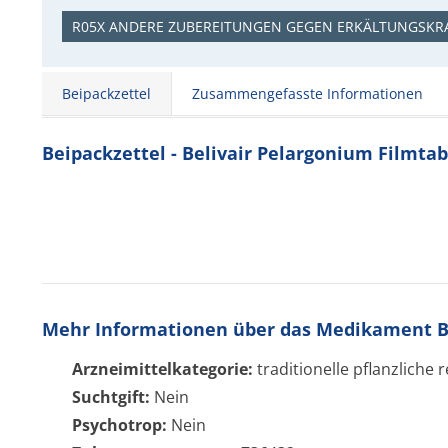
R05X ANDERE ZUBEREITUNGEN GEGEN ERKÄLTUNGSKR
Beipackzettel
Zusammengefasste Informationen
Beipackzettel - Belivair Pelargonium Filmta
Mehr Informationen über das Medikament Be
Arzneimittelkategorie:
traditionelle pflanzliche 
Suchtgift:
Nein
Psychotrop:
Nein