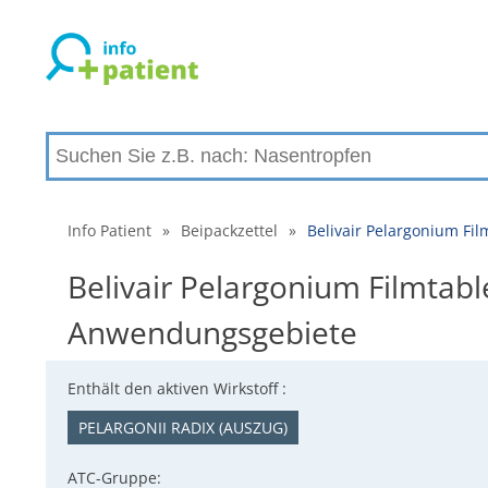
Info Patient
»
Beipackzettel
»
Belivair Pelargonium Fi
Belivair Pelargonium Filmtab
Anwendungsgebiete
Enthält den aktiven Wirkstoff :
PELARGONII RADIX (AUSZUG)
ATC-Gruppe: