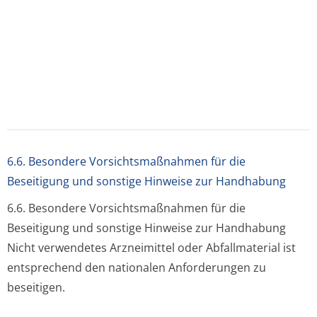
7. INHABER DER ZULASSUNG
URSAPHARM Ges.m.b.H.
Inkustraße 1–7
3400 Klosterneuburg
Tel.: +43 676 842 799 100
Fax: +43 125 330 339 113
E-Mail:
8. ZULASSUNGSNUMMER(N)
Z.Nr.: 135924