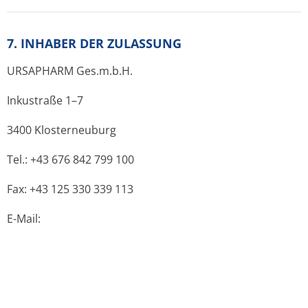
Rezeptpflichtstatus:
Arzneimittel zur Abgabe ohne
aerztliche Verschreibung
Abgabestatus:
Abgabe durch eine (öffentliche)
Apotheke
Inhaber/-in
:
Ursapharm Ges.m.b.H., Inkustrasse 1-7, 3400
Klosterneuburg, Österreich
Quelle:
Original (aspregister.basg.gv.at)
Das Medikament ist im ATC-Baum enthalten:
R RESPIRATIONSTRAKT