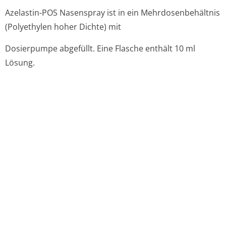
Azelastin-POS Nasenspray ist in ein Mehrdosenbehältnis
(Polyethylen hoher Dichte) mit
Dosierpumpe abgefüllt. Eine Flasche enthält 10 ml
Lösung.
6.6. Besondere Vorsichtsmaßnahmen für die
Beseitigung und sonstige Hinweise zur Handhabung
6.6. Besondere Vorsichtsmaßnahmen für die
Beseitigung und sonstige Hinweise zur Handhabung
Nicht verwendetes Arzneimittel oder Abfallmaterial ist
entsprechend den nationalen Anforderungen zu
beseitigen.