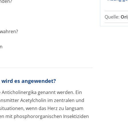
nden?
Quelle:
Ori
ewahren?
en
r wird es angewendet?
e Anticholinergika genannt werden. Ein
ansmitter Acetylcholin im zentralen und
lsituationen, wenn das Herz zu langsam
ngen mit phosphororganischen Insektiziden