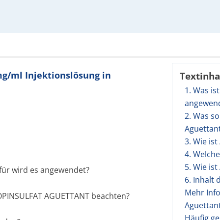
mg/ml Injektionslösung in
Textinha
1. Was is
angewen
2. Was so
Aguettan
3. Wie is
4. Welch
5. Wie is
ür wird es angewendet?
6. Inhalt
Mehr Inf
TROPINSULFAT AGUETTANT beachten?
Aguettant
Häufig ge