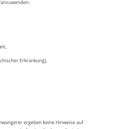
/an­zuwenden:
it,
ychischer Erkrankung),
chwangerer ergeben keine Hinweise auf