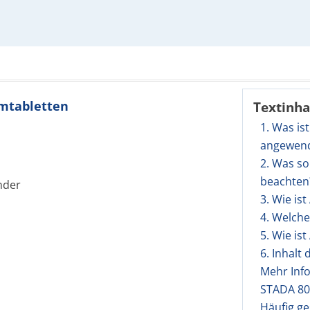
lmtabletten
Textinha
1. Was is
angewen
2. Was so
beachten
nder
3. Wie is
4. Welch
5. Wie is
6. Inhalt
Mehr Inf
STADA 80
Häufig ge