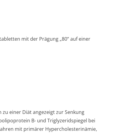
.
tabletten mit der Prägung „80“ auf einer
.
h zu einer Diät angezeigt zur Senkung
olipoprotein B- und Triglyzeridspiegel bei
ahren mit primärer Hypercholeste­rinämie,