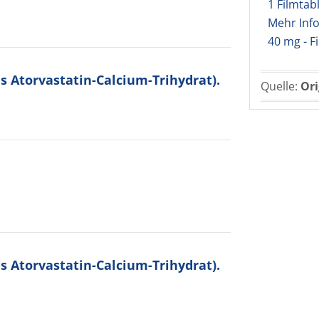
1 Filmtab
Mehr Inf
40 mg - F
ls Atorvastatin-Calcium-Trihydrat).
Quelle:
Ori
ls Atorvastatin-Calcium-Trihydrat).