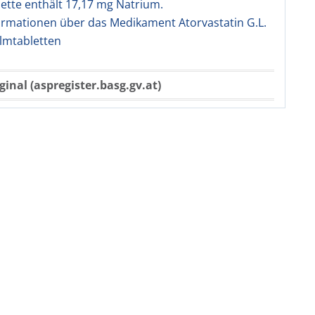
lette enthält 17,17 mg Natrium.
ormationen über das Medikament Atorvastatin G.L.
ilmtabletten
ginal (aspregister.basg.gv.at)