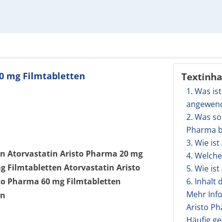
40 mg Filmtabletten
Textinha
1. Was is
angewen
2. Was so
Pharma b
3. Wie is
en Atorvastatin Aristo Pharma 20 mg
4. Welch
g Filmtabletten Atorvastatin Aristo
5. Wie is
to Pharma 60 mg Filmtabletten
6. Inhalt
Mehr Inf
en
Aristo Ph
Häufig ge