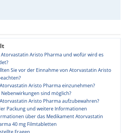
lt
t Atorvastatin Aristo Pharma und wofür wird es
det?
llten Sie vor der Einnahme von Atorvastatin Aristo
eachten?
t Atorvastatin Aristo Pharma einzunehmen?
e Nebenwirkungen sind möglich?
t Atorvastatin Aristo Pharma aufzubewahren?
 der Packung und weitere Informationen
ormationen über das Medikament Atorvastatin
arma 40 mg Filmtabletten
stellte Fragen