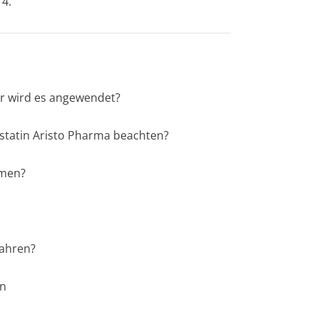
 4.
ür wird es angewendet?
astatin Aristo Pharma beachten?
hmen?
wahren?
en