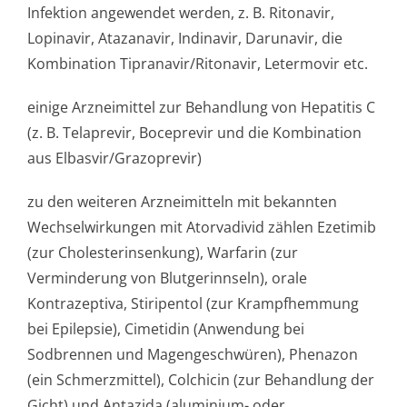
Infektion angewendet werden, z. B. Ritonavir,
Lopinavir, Atazanavir, Indinavir, Darunavir, die
Kombination Tipranavir/Ri­tonavir, Letermovir etc.
einige Arzneimittel zur Behandlung von Hepatitis C
(z. B. Telaprevir, Boceprevir und die Kombination
aus Elbasvir/Grazo­previr)
zu den weiteren Arzneimitteln mit bekannten
Wechselwirkungen mit Atorvadivid zählen Ezetimib
(zur Cholesterinsen­kung), Warfarin (zur
Verminderung von Blutgerinnseln), orale
Kontrazeptiva, Stiripentol (zur Krampfhemmung
bei Epilepsie), Cimetidin (Anwendung bei
Sodbrennen und Magengeschwüren), Phenazon
(ein Schmerzmittel), Colchicin (zur Behandlung der
Gicht) und Antazida (aluminium- oder