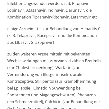
Infektion angewendet werden, z. B. Ritonavir,
Lopinavir, Atazanavir, Indinavir, Darunavir, die
Kombination Tipranavir/Ri­tonavir, Letermovir etc.
einige Arzneimittel zur Behandlung von Hepatitis C
(z. B. Telaprevir, Boceprevir und die Kombination
aus Elbasvir/Grazo­previr)
zu den weiteren Arzneimitteln mit bekannten
Wechselwirkungen mit Atorvadivid zählen Ezetimib
(zur Cholesterinsen­kung), Warfarin (zur
Verminderung von Blutgerinnseln), orale
Kontrazeptiva, Stiripentol (zur Krampfhemmung
bei Epilepsie), Cimetidin (Anwendung bei
Sodbrennen und Magengeschwüren), Phenazon
(ein Schmerzmittel), Colchicin (zur Behandlung der
Gicht) und Antazida (aluminium- oder