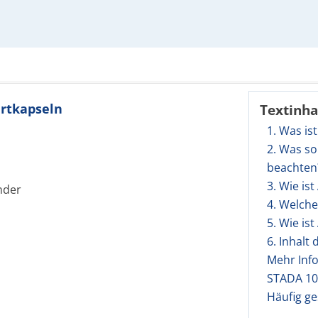
artkapseln
Textinha
1. Was i
2. Was so
beachten
3. Wie i
nder
4. Welch
5. Wie i
6. Inhalt
Mehr Inf
STADA 10
Häufig ge