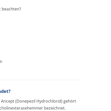
t beachten?
en
ndet?
. Aricept (Donepezil Hydrochlorid) gehört
lcholines­terasehemmer bezeichnet.