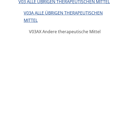
V03 ALLE ÜBRIGEN THERAPEUTISCHEN MITTEL
V03A ALLE ÜBRIGEN THERAPEUTISCHEN
MITTEL
V03AX Andere therapeutische Mittel
Beipackzettel
Zusammenfassung der Merkmale des Arzneimittels
Aktive Wirkstoffe
ATC-Gruppen
Impressum