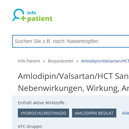
Info Patient
»
Beipackzettel
»
Amlodipin/Valsartan/HC
Amlodipin/Valsartan/HCT Sand
Nebenwirkungen, Wirkung, 
Enthält aktive Wirkstoffe :
HYDROCHLOROTHIAZID
AMLODIPIN BESILAT
All
ATC-Gruppe: