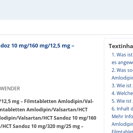
ndoz 10 mg/160 mg/12,5 mg –
Textinha
1. Was is
es angew
2. Was so
Amlodipi
3. Wie i
NWENDER
4. Welch
5. Wie i
12,5 mg – Filmtabletten Amlodipin/Val­
6. Inhalt
mtabletten Amlodipin/Val­sartan/HCT
Mehr Inf
odipin/Val­sartan/HCT Sandoz 10 mg/160
Amlodipi
n/HCT Sandoz 10 mg/320 mg/25 mg –
Filmtable