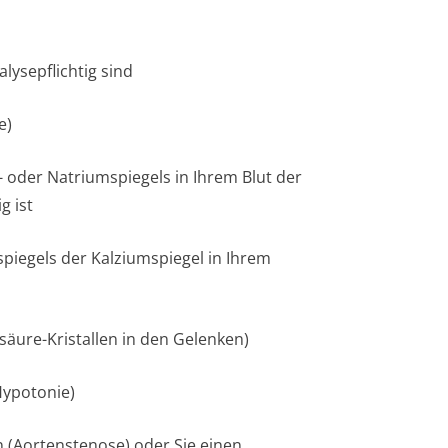
ysepflichtig sind
e)
 oder Natriumspiegels in Ihrem Blut der
g ist
piegels der Kalziumspiegel in Ihrem
säure-Kristallen in den Gelenken)
Hypotonie)
 (Aortenstenose) oder Sie einen