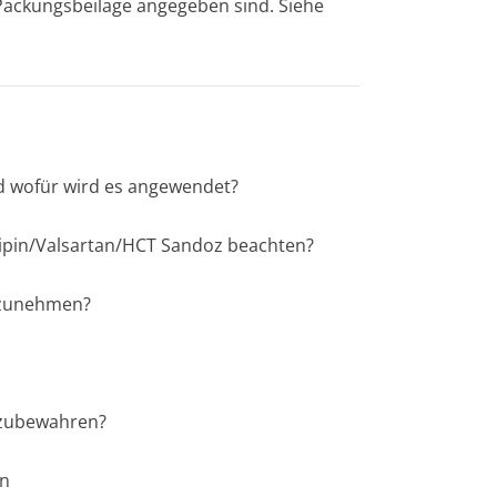
r Packungsbeilage angegeben sind. Siehe
nd wofür wird es angewendet?
ipin/Val­sartan/HCT Sandoz beachten?
inzunehmen?
ufzubewahren?
en